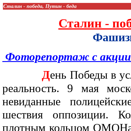
Сталин - победа, Путин - беда
Сталин - поб
Фашизм
Фоторепортаж с акции
Д
ень Победы в ус
реальность.
9 мая
моск
невиданные полицейск
шествия оппозиции. К
плотным кольцом ОМОНа,