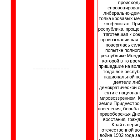
происход
спровоцирова
либерально-дем
толка кровавых м
конфликтах. Пр
республика, проще
тяготевшая к со
провозгласившая 
поверглась сил
попытке полног
республике Молдо
которой в то вре
пришедшие на вол
=============
тогда все респу
национальной н
деятели ли
демократической о
сути с национа
мировоззрением. 
земли Приднестро
поселения, борьба
правобережья Дне
восстания, граж
Край в пери
отечественной в
война 1992 года з