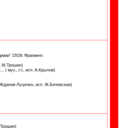
мии" 1919г. Фрагмент.
. М.Трошин)
( муз., ст., исп. А.Крылов)
. Жданов-Луценко, исп. Ж.Бичевская)
 Трошин)