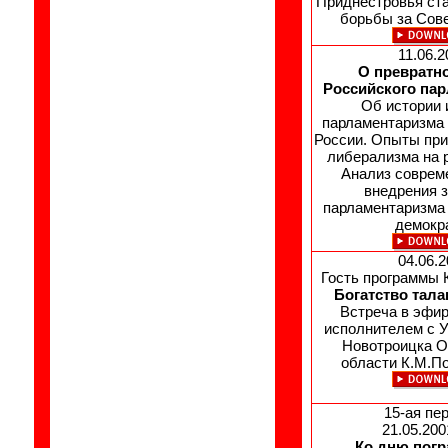
Приднестровья ст
борьбы за Сов
11.06.2
О превратн
Российского па
Об истории 
парламентаризма 
России. Опыты при
либерализма на 
Анализ соврем
внедрения 
парламентаризма
демокр
04.06.2
Гость программы 
Богатство тала
Встреча в эфир
исполнителем с У
Новотроицка О
области К.М.П
15-ая пе
21.05.200
Ко дню погр