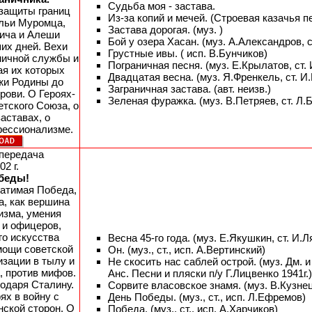
Судьба моя - застава.
защиты границ
Из-за копий и мечей. (Строевая казачья пе
Ильи Муромца,
Застава дорогая. (муз. )
ича и Алеши
Бой у озера Хасан. (муз. А.Александров, с
их дней. Вехи
Грустные ивы. ( исп. В.Бунчиков)
ничной службы и
Пограничная песня. (муз. Е.Крылатов, ст.
ая их которых
Двадцатая весна. (муз. Я.Френкель, ст. И
жи Родины до
Заграничная застава. (авт. неизв.)
рови. О Героях-
Зеленая фуражка. (муз. В.Петряев, ст. Л.
етского Союза, о
аставах, о
ессионализме.
опередача
02 г.
беды!
ратимая Победа,
а, как вершина
изма, умения
 и офицеров,
го искусства
Весна 45-го года. (муз. Е.Якушкин, ст. И.Л
мощи советской
Он. (муз., ст., исп. А.Вертинский)
изации в тылу и
Не скосить нас саблей острой. (муз. Дм. 
, против мифов.
Анс. Песни и пляски п/у Г.Лицвенко 1941г.)
годаря Сталину.
Сорвите власовское знамя. (муз. В.Кузнец
ях в войну с
День Победы. (муз., ст., исп. Л.Ефремов)
нской сторон. О
Победа. (муз., ст., исп. А.Харчиков)