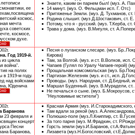
 летописи
Знаете, каким он парнем был! (муз. А. Па
смонавтики, ее
14 минут. (муз. О. Фельцман исп. Г. Отс)
пехам,посвящена
Притяженье Земли. (муз. Д. Тухманов, ст.
ветский космос,
Родина слышит. (муз Д.Шостакович, ст. Е
нная мечта
Потому, что я - русский. (муз. Т.Керба, ст
духа советских
Трава у дома. (муз. В.Мигуля, ст. А.Попер
ечте, космосе,
русском духе.
002г.
Песня о луганском слесаре. (муз. Бр..Покр
а. Год 1919-й.
Кирова)
 из цикла
Там, за Волгой. (муз. и ст. В.Волков, исп.
я война".
Чапаев (Гулял по Уралу Чапаев-герой) (муз
тия на полях
Прощальная комсомольская (муз. Бр.Покра
 в 1919-м году.
Партизан Железняк (муз. и ст., исп. Д.Гол
ед над войсками
Проводы. (муз. Народная, ст. Д.Бедный, и
ина, Юденича
Маршал Буденный. (муз. В.Мурадели, ст. А
Не печалься о сыне. (муз. Б.Мокроусов, с
"Неуловимые мстители")
002г.
Красная Армия (муз. И.Старокадимского, с
а Баранова
Там вдали за рекой (муз. А.Александрова, 
и 23 февраля и
Полюшко-поле (муз.Л.Книппир, ст. В.Гусев
освящен концерт
За того парня (муз. М.Фрадкин, ст. Р.Рожд
курса Песни
Горсть земли (муз.И.Баранов, ст.А.Фатьян
вана Баранова,
Лизавета (муз.Н.Богословский, ст.Е.Долма