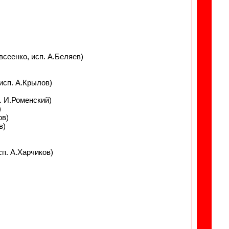
всеенко, исп. А.Беляев)
 исп. А.Крылов)
п. И.Роменский)
)
ов)
в)
сп. А.Харчиков)