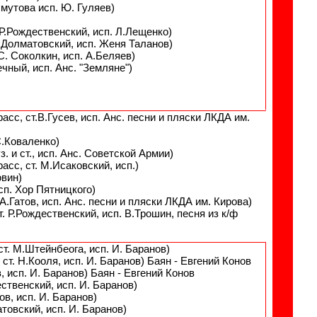
хмутова исп. Ю. Гуляев)
 Р.Рождественский, исп. Л.Лещенко)
. Долматовский, исп. Женя Таланов)
. С. Соколкин, исп. А.Беляев)
ечный, исп. Анс. "Земляне")
асс, ст.В.Гусев, исп. Анс. песни и пляски ЛКДА им.
 С.Коваленко)
. и ст., исп. Анс. Советской Армии)
сс, ст. М.Исаковский, исп.)
овин)
сп. Хор Пятницкого)
.Гатов, исп. Анс. песни и пляски ЛКДА им. Кирова)
т. Р.Рождественский, исп. В.Трошин, песня из к/ф
т. М.Штейнбеога, исп. И. Баранов)
ст. Н.Кооля, исп. И. Баранов) Баян - Евгений Конов
, исп. И. Баранов) Баян - Евгений Конов
ественский, исп. И. Баранов)
ов, исп. И. Баранов)
товский, исп. И. Баранов)