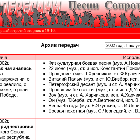
й и третий вторник в 19-10.
Архив передач
ача
Исполь
002г.
Физкультурная боевая песня (муз. А.Новик
Так начиналась
22 июня (муз., ст. и исп. Константин Поно
а.
Прощание. (муз. Т.Хренников, ст. Ф.Кравч
напряжении, о
Виталий Палыч (муз. и ст. Ю.Визбор, исп
о реалиях, о
Петергофский десант (муз. и ст. А. Харчик
изме, о роли
Пропвшим без вести. (муз., ст. и исп. Д.Ут
 Победе.
Зоя (муз. и ст. А. Харчикова, исп. А.Харчи
Он (муз. Т.Керба, ст. А.Вертинский, исп. В
Весна 45 года (муз. Е.Якушкин, ст. И.Ляпи
Боевая пехотная (муз. С.Чернецкий, ст. 
002г.
Приднестровья
кого Союза,
ых республик,