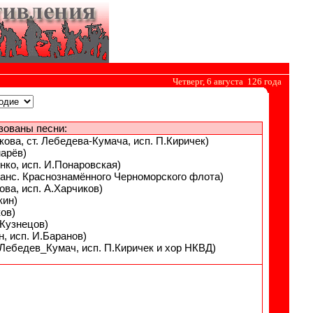
Четверг, 6 августа 126 года
зованы песни:
ова, ст. Лебедева-Кумача, исп. П.Киричек)
марёв)
енко, исп. И.Понаровская)
. анс. Краснознамённого Черноморского флота)
ова, исп. А.Харчиков)
кин)
ков)
.Кузнецов)
н, исп. И.Баранов)
В.Лебедев_Кумач, исп. П.Киричек и хор НКВД)