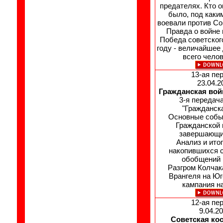
предателях. Кто о
было, под каки
воевали против Со
Правда о войне
Победа советског
году - величайшее
всего чело
13-ая пе
23.04.20
Гражданская войн
3-я передача
"Гражданск
Основные собы
Гражданской 
завершающи
Анализ и итог
накопившихся 
обобщений 
Разгром Колчак
Врангеля на Юг
кампания н
12-ая пе
9.04.20
Советская ко