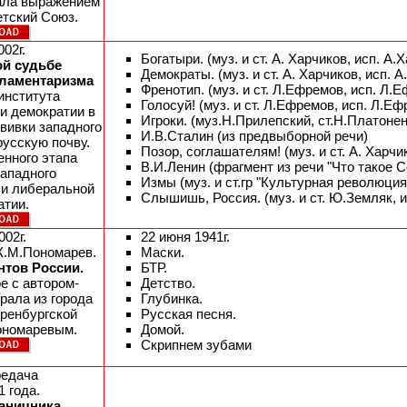
ала выражением
етский Союз.
002г.
Богатыри. (муз. и ст. А. Харчиков, исп. А.
ой судьбе
Демократы. (муз. и ст. А. Харчиков, исп. 
рламентаризма
Френотип. (муз. и ст. Л.Ефремов, исп. Л.
института
Голосуй! (муз. и ст. Л.Ефремов, исп. Л.Е
и демократии в
Игроки. (муз.Н.Прилепский, ст.Н.Платонен
вивки западного
И.В.Сталин (из предвыборной речи)
русскую почву.
Позор, соглашателям! (муз. и ст. А. Харчи
енного этапа
В.И.Ленин (фрагмент из речи "Что такое С
западного
Измы (муз. и ст.гр "Культурная революция"
 и либеральной
Слышишь, Россия. (муз. и ст. Ю.Земляк,
атии.
002г.
22 июня 1941г.
К.М.Пономарев.
Маски.
нтов России.
БТР.
е с автором-
Детство.
рала из города
Глубинка.
ренбургской
Русская песня.
ономаревым.
Домой.
Скрипнем зубами
редача
1 года.
аничника.