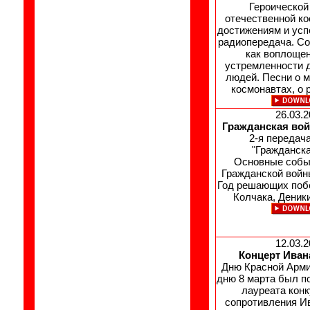
Героической
отечественной ко
достижениям и ус
радиопередача. Со
как воплоще
устремленности 
людей. Песни о м
космонавтах, о 
26.03.2
Гражданская войн
2-я передача
"Гражданска
Основные собы
Гражданской войны
Год решающих поб
Колчака, Деник
12.03.2
Концерт Иван
Дню Красной Арми
дню 8 марта был п
лауреата кон
сопротивления И