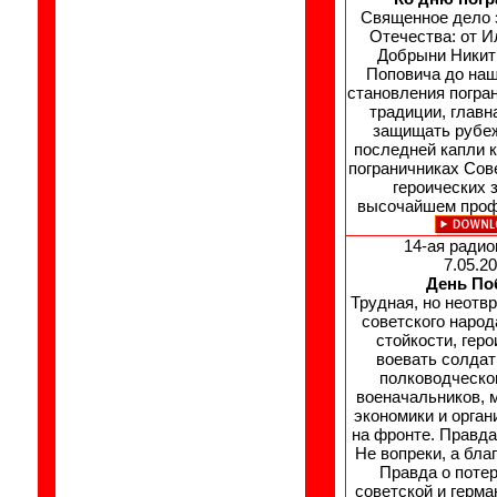
Священное дело 
Отечества: от 
Добрыни Никит
Поповича до наш
становления погра
традиции, главн
защищать рубе
последней капли к
пограничниках Сов
героических з
высочайшем проф
14-ая ради
7.05.20
День По
Трудная, но неотв
советского народ
стойкости, геро
воевать солдат
полководческо
военачальников, 
экономики и орган
на фронте. Правда
Не вопреки, а бла
Правда о потер
советской и герма