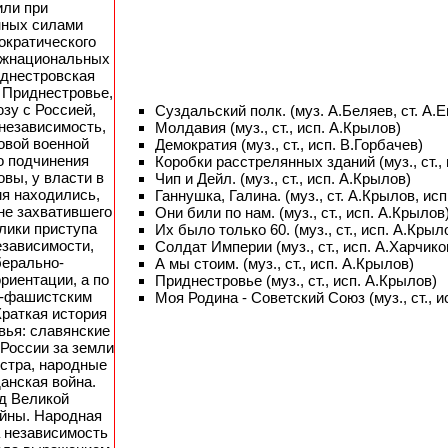
или при
нных силами
ократического
ежнациональных
иднестровская
 Приднестровье,
юзу с Россией,
Суздальский полк. (муз. А.Беляев, ст. А.Е
независимость,
Молдавия (муз., ст., исп. А.Крылов)
овой военной
Демократия (муз., ст., исп. В.Горбачев)
о подчинения
Коробки расстрелянных зданий (муз., ст.,
вы, у власти в
Чип и Дейл. (муз., ст., исп. А.Крылов)
мя находились,
Ганнушка, Галина. (муз., ст. А.Крылов, ис
не захватившего
Они били по нам. (муз., ст., исп. А.Крылов
блики приступа
Их было только 60. (муз., ст., исп. А.Крыл
езависимости,
Солдат Империи (муз., ст., исп. А.Харчико
берально-
А мы стоим. (муз., ст., исп. А.Крылов)
риентации, а по
Приднестровье (муз., ст., исп. А.Крылов)
л-фашистским
Моя Родина - Советский Союз (муз., ст., и
Краткая история
вья: славянские
 России за земли
стра, народные
данская война.
од Великой
ойны. Народная
а независимость