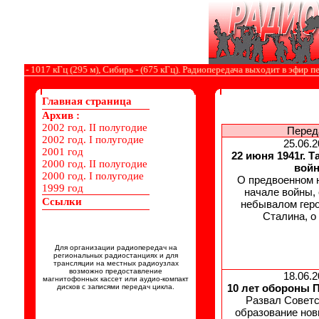
ы - 1017 кГц (295 м), Сибирь - (675 кГц). Радиопередача выходит в эфир первы
Главная страница
Архив :
2002 год. II полугодие
Перед
2002 год. I полугодие
25.06.2
2001 год
22 июня 1941г. 
2000 год. II полугодие
войн
2000 год. I полугодие
О предвоенном 
1999 год
начале войны, 
Ссылки
небывалом геро
Сталина, о
Для организации радиопередач на
региональных радиостанциях и для
трансляции на местных радиоузлах
возможно предоставление
18.06.2
магнитофонных кассет или аудио-компакт
10 лет обороны 
дисков с записями передач цикла.
Развал Советс
образование нов