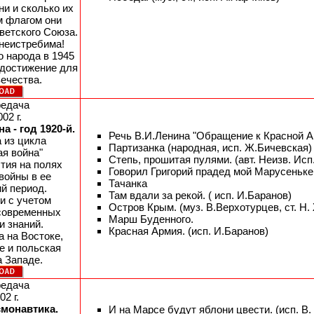
ни и сколько их
м флагом они
ветского Союза.
 неистребима!
о народа в 1945
 достижение для
вечества.
редача
02 г.
а - год 1920-й.
Речь В.И.Ленина "Обращение к Красной Ар
 из цикла
Партизанка (народная, исп. Ж.Бичевская)
ая война"
Степь, прошитая пулями. (авт. Неизв. Исп
тия на полях
Говорил Григорий прадед мой Марусеньке… 
войны в ее
Тачанка
й период.
Там вдали за рекой. ( исп. И.Баранов)
и с учетом
Остров Крым. (муз. В.Верхотурцев, ст. Н
современных
Марш Буденного.
и знаний.
Красная Армия. (исп. И.Баранов)
а на Востоке,
е и польская
а Западе.
редача
02 г.
смонавтика.
И на Марсе будут яблони цвести. (исп. В.