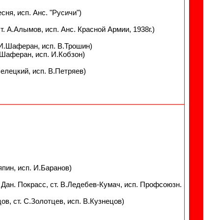
сня, исп. Анс. "Русичи")
т. А.Алымов, исп. Анс. Красной Армии, 1938г.)
 И.Шаферан, исп. В.Трошин)
.Шаферан, исп. И.Кобзон)
Белецкий, исп. В.Петряев)
япин, исп. И.Баранов)
и Дан. Покрасс, ст. В.Ледебев-Кумач, исп. Профсоюзн.
ов, ст. С.Золотцев, исп. В.Кузнецов)