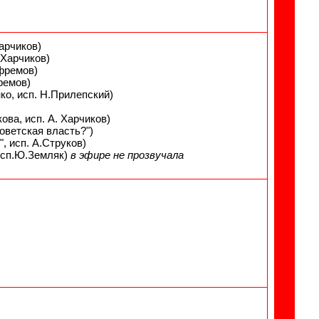
Харчиков)
А.Харчиков)
Ефремов)
фремов)
ко, исп. Н.Прилепский)
кова, исп. А. Харчиков)
оветская власть?")
, исп. А.Струков)
 исп.Ю.Земляк)
в эфире не прозвучала